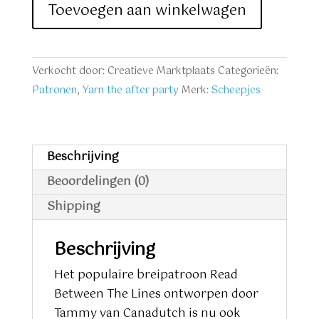
After
Toevoegen aan winkelwagen
Party
nr.18
Crochet
Verkocht door: Creatieve Marktplaats
Categorieën:
Between
Patronen
,
Yarn the after party
Merk:
Scheepjes
the
Lines
NL
aantal
Beschrijving
Beoordelingen (0)
Shipping
Beschrijving
Het populaire breipatroon Read
Between The Lines ontworpen door
Tammy van Canadutch is nu ook