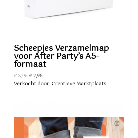
Scheepjes Verzamelmap
voor After Party’s A5-
formaat
Oorspronkelijke
Huidige
€
3,95
€
2,95
prijs
prijs
Verkocht door: Creatieve Marktplaats
was:
is:
€ 3,95.
€ 2,95.