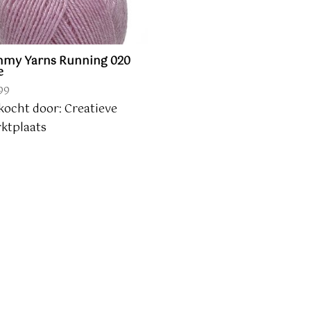
my Yarns Running 020
e
99
kocht door: Creatieve
ktplaats