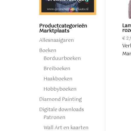
Productcategorieën
Lam
roz
Marktplaats
€
2,
Allesnaaigaren
Ver
Boeken
Mar
Borduurboeken
Breiboeken
Haakboeken
Hobbyboeken
Diamond Painting
Digitale downloads
Patronen
Wall Art en kaarten