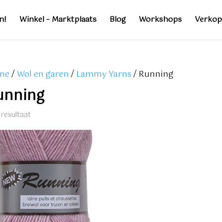
n!
Winkel – Marktplaats
Blog
Workshops
Verkop
me
/
Wol en garen
/
Lammy Yarns
/ Running
unning
 resultaat