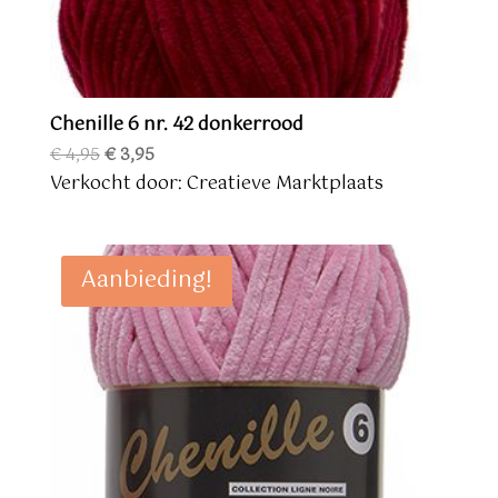
Chenille 6 nr. 42 donkerrood
Oorspronkelijke
Huidige
€
4,95
€
3,95
prijs
prijs
Verkocht door: Creatieve Marktplaats
was:
is:
€ 4,95.
€ 3,95.
Aanbieding!