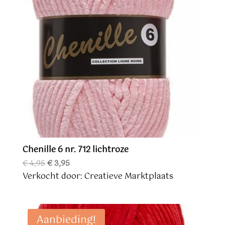
Chenille 6 nr. 712 lichtroze
Oorspronkelijke
Huidige
€
4,95
€
3,95
prijs
prijs
Verkocht door: Creatieve Marktplaats
was:
is:
€ 4,95.
€ 3,95.
Aanbieding!