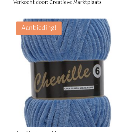
prijs
prijs
Verkocht door: Creatieve Marktplaats
was:
is:
€ 4,95.
€ 3,95.
Aanbieding!