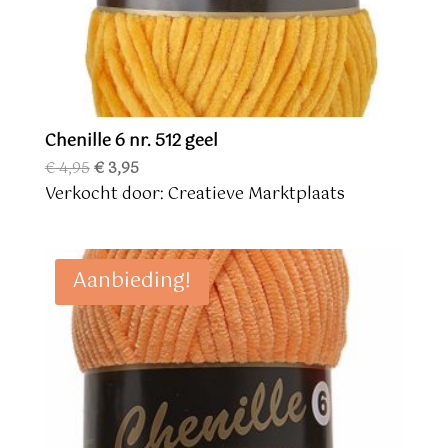
Chenille 6 nr. 512 geel
Oorspronkelijke
Huidige
€
4,95
€
3,95
prijs
prijs
Verkocht door: Creatieve Marktplaats
was:
is:
€ 4,95.
€ 3,95.
Aanbieding!