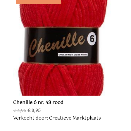
Chenille 6 nr. 43 rood
Oorspronkelijke
Huidige
€
4,95
€
3,95
prijs
prijs
Verkocht door: Creatieve Marktplaats
was:
is:
€ 4,95.
€ 3,95.