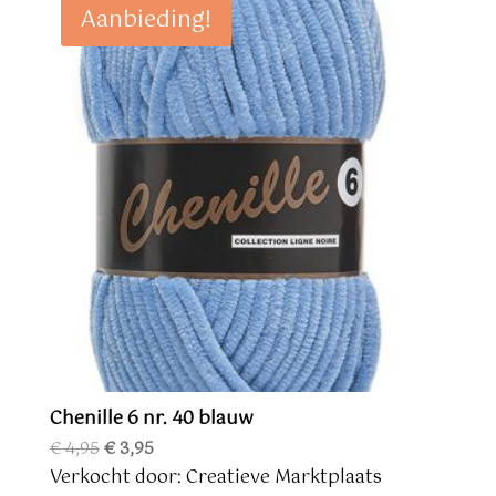
Aanbieding!
Chenille 6 nr. 40 blauw
Oorspronkelijke
Huidige
€
4,95
€
3,95
prijs
prijs
Verkocht door: Creatieve Marktplaats