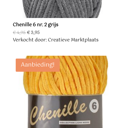
Chenille 6 nr. 2 grijs
Oorspronkelijke
Huidige
€
4,95
€
3,95
prijs
prijs
Verkocht door: Creatieve Marktplaats
was:
is:
€ 4,95.
€ 3,95.
Aanbieding!