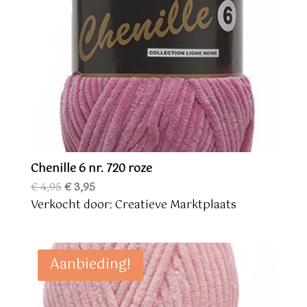
Chenille 6 nr. 720 roze
Oorspronkelijke
Huidige
€
4,95
€
3,95
prijs
prijs
Verkocht door: Creatieve Marktplaats
was:
is:
€ 4,95.
€ 3,95.
Aanbieding!