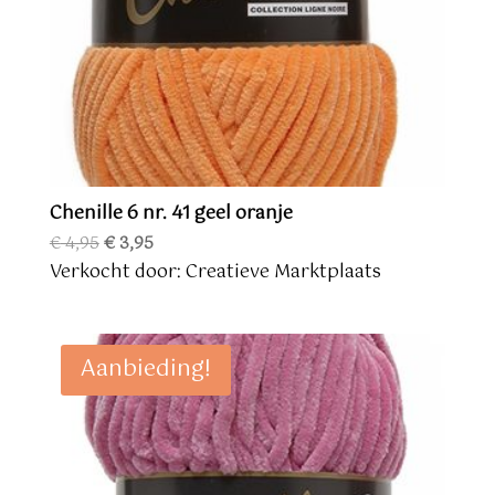
Chenille 6 nr. 41 geel oranje
Oorspronkelijke
Huidige
€
4,95
€
3,95
prijs
prijs
Verkocht door: Creatieve Marktplaats
was:
is:
€ 4,95.
€ 3,95.
Aanbieding!