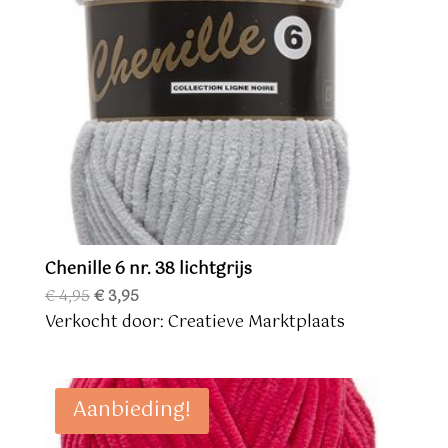
Chenille 6 nr. 38 lichtgrijs
Oorspronkelijke
Huidige
€
4,95
€
3,95
prijs
prijs
Verkocht door: Creatieve Marktplaats
was:
is:
€ 4,95.
€ 3,95.
Aanbieding!