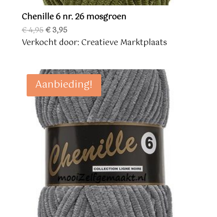
Chenille 6 nr. 26 mosgroen
Oorspronkelijke
Huidige
€
4,95
€
3,95
prijs
prijs
Verkocht door: Creatieve Marktplaats
was:
is:
€ 4,95.
€ 3,95.
Aanbieding!