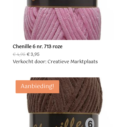
Chenille 6 nr. 713 roze
Oorspronkelijke
Huidige
€
4,95
€
3,95
prijs
prijs
Verkocht door: Creatieve Marktplaats
was:
is:
€ 4,95.
€ 3,95.
Aanbieding!