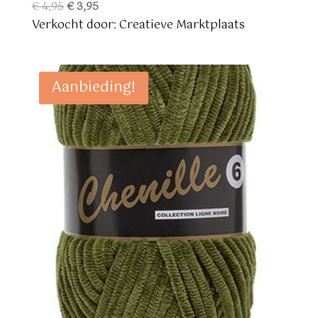
Oorspronkelijke
Huidige
€
4,95
€
3,95
prijs
prijs
Verkocht door: Creatieve Marktplaats
was:
is:
€ 4,95.
€ 3,95.
Aanbieding!