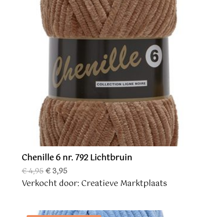
Chenille 6 nr. 792 Lichtbruin
Oorspronkelijke
Huidige
€
4,95
€
3,95
prijs
prijs
Verkocht door: Creatieve Marktplaats
was:
is:
€ 4,95.
€ 3,95.