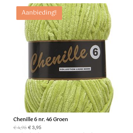
Aanbieding!
Chenille 6 nr. 46 Groen
Oorspronkelijke
Huidige
€
4,95
€
3,95