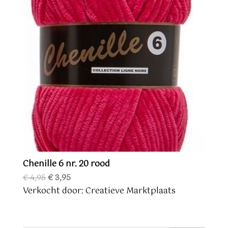
Chenille 6 nr. 20 rood
Oorspronkelijke
Huidige
€
4,95
€
3,95
prijs
prijs
Verkocht door: Creatieve Marktplaats
was:
is:
€ 4,95.
€ 3,95.