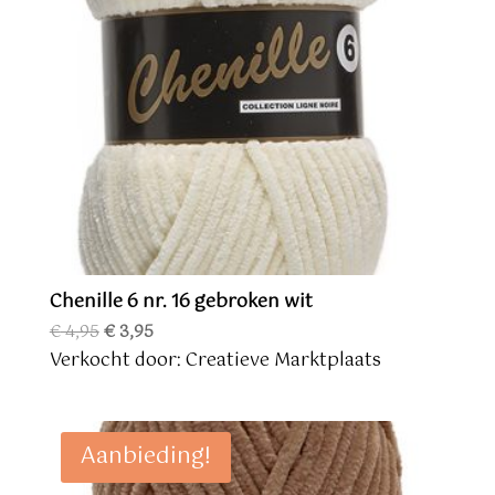
Chenille 6 nr. 16 gebroken wit
Oorspronkelijke
Huidige
€
4,95
€
3,95
prijs
prijs
Verkocht door: Creatieve Marktplaats
was:
is:
€ 4,95.
€ 3,95.
Aanbieding!