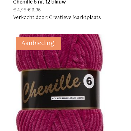
Chenille 6 nr. 12 blauw
Oorspronkelijke
Huidige
€
4,95
€
3,95
prijs
prijs
Verkocht door: Creatieve Marktplaats
was:
is:
€ 4,95.
€ 3,95.
Aanbieding!