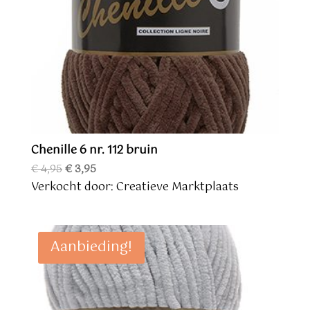
Chenille 6 nr. 112 bruin
Oorspronkelijke
Huidige
€
4,95
€
3,95
prijs
prijs
Verkocht door: Creatieve Marktplaats
was:
is:
€ 4,95.
€ 3,95.
Aanbieding!