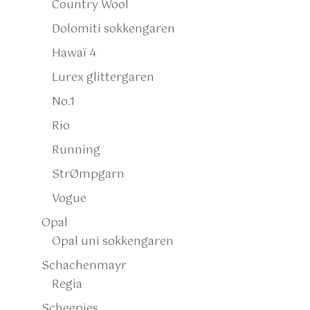
Country Wool
Dolomiti sokkengaren
Hawaï 4
Lurex glittergaren
No.1
Rio
Running
StrØmpgarn
Vogue
Opal
Opal uni sokkengaren
Schachenmayr
Regia
Scheepjes