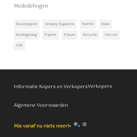
Mededelingen
Enveloppen
Granny Squares
Herfst
Kids
Koningsdag
Papier
Pasen
Recycle
Verven
Vilt
Verkopers
Informatie Kopers en Verkopers
Algemene Voorwaarden
Pinterest
Instagram
Mis vanaf nu niets meer!