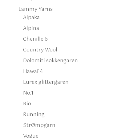
Lammy Yarns
Alpaka
Alpina
Chenille 6
Country Wool
Dolomiti sokkengaren
Hawaï 4
Lurex glittergaren
No.1
Rio
Running
StrØmpgarn
Vogue