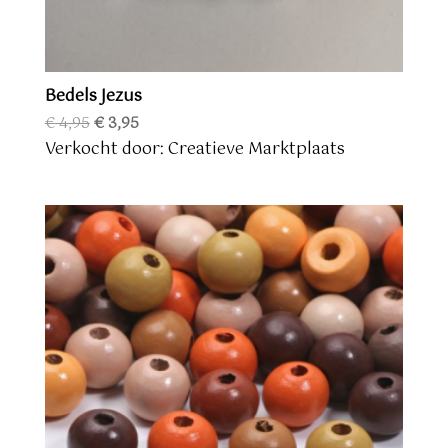
Bedels Jezus
Oorspronkelijke
Huidige
€
4,95
€
3,95
prijs
prijs
Verkocht door: Creatieve Marktplaats
was:
is:
€ 4,95.
€ 3,95.