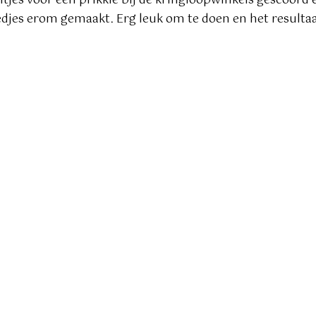
eltjes voor een prikkie bij de kringloopwinkels gescoord
edjes erom gemaakt. Erg leuk om te doen en het resultaat i