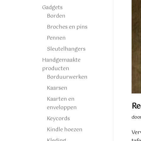
Gadgets
Borden
Broches en pins
Pennen
Sleutelhangers
Handgemaakte
producten
Borduurwerken
Kaarsen
Kaarten en
Re
enveloppen
doo
Keycords
Kindle hoezen
Ver
Kleding