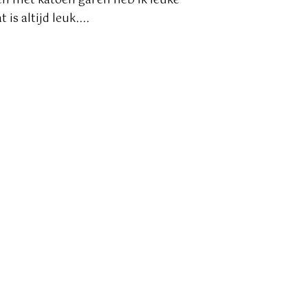
 en met katoen garen heb ik leuke
s altijd leuk....