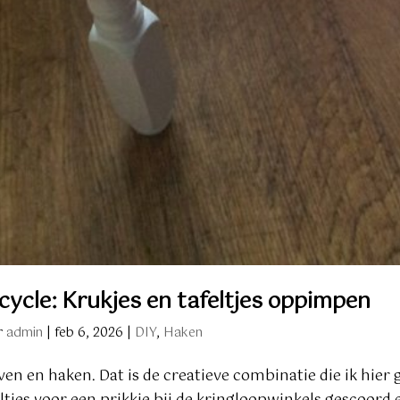
cycle: Krukjes en tafeltjes oppimpen
r
admin
|
feb 6, 2026
|
DIY
,
Haken
ven en haken. Dat is de creatieve combinatie die ik hier 