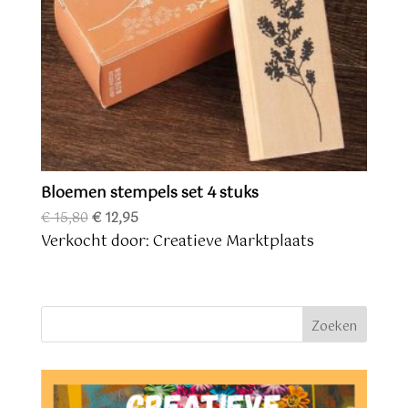
Bloemen stempels set 4 stuks
Oorspronkelijke
Huidige
€
15,80
€
12,95
prijs
prijs
Verkocht door: Creatieve Marktplaats
was:
is:
€ 15,80.
€ 12,95.
Zoeken