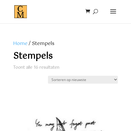
Home
/ Stempels
Stempels
Gesorteerd
Toont alle 16 resultaten
op
nieuwste