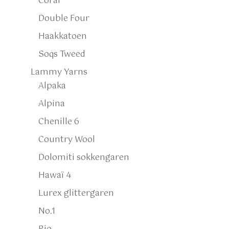
Coral
Double Four
Haakkatoen
Soqs Tweed
Lammy Yarns
Alpaka
Alpina
Chenille 6
Country Wool
Dolomiti sokkengaren
Hawaï 4
Lurex glittergaren
No.1