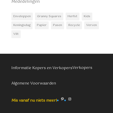
Mededelingen
Enveloppen
Granny Squares
Herfst
Kids
Koningsdag
Papier
Pasen
Recycle
Verven
Vilt
Verkopers
Informatie Kopers en Verkopers
Algemene Voorwaarden
Pinterest
Instagram
Mis vanaf nu niets meer!