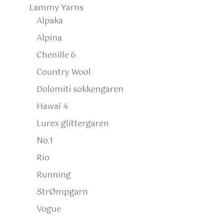
Lammy Yarns
Alpaka
Alpina
Chenille 6
Country Wool
Dolomiti sokkengaren
Hawaï 4
Lurex glittergaren
No.1
Rio
Running
StrØmpgarn
Vogue