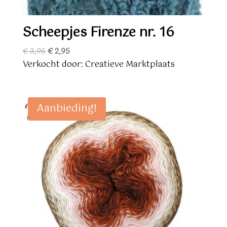
Scheepjes Firenze nr. 16
Oorspronkelijke
Huidige
€
3,95
€
2,95
prijs
prijs
Verkocht door: Creatieve Marktplaats
was:
is:
€ 3,95.
€ 2,95.
Aanbieding!