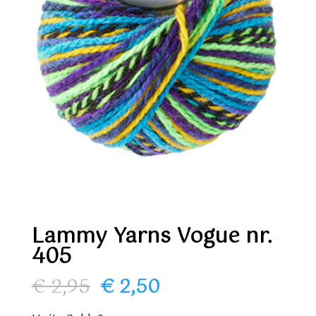
Lammy Yarns Vogue nr.
405
Oorspronkelijke
Huidige
€
2,95
€
2,50
prijs
prijs