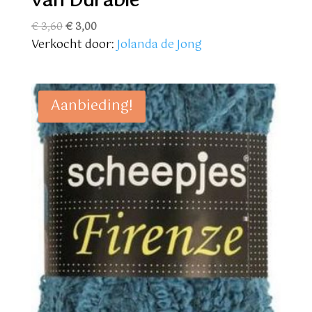
van Durable
Oorspronkelijke
Huidige
€
3,60
€
3,00
prijs
prijs
Verkocht door:
Jolanda de Jong
was:
is:
€ 3,60.
€ 3,00.
Aanbieding!