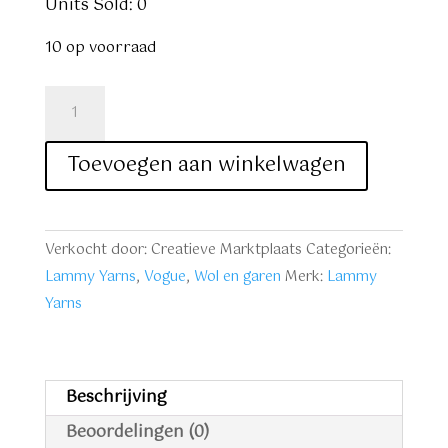
was:
is:
Units Sold: 0
€ 2,95.
€ 2,50.
10 op voorraad
Lammy
Yarns
Vogue
Toevoegen aan winkelwagen
nr.
405
aantal
Verkocht door: Creatieve Marktplaats
Categorieën:
Lammy Yarns
,
Vogue
,
Wol en garen
Merk:
Lammy
Yarns
Beschrijving
Beoordelingen (0)