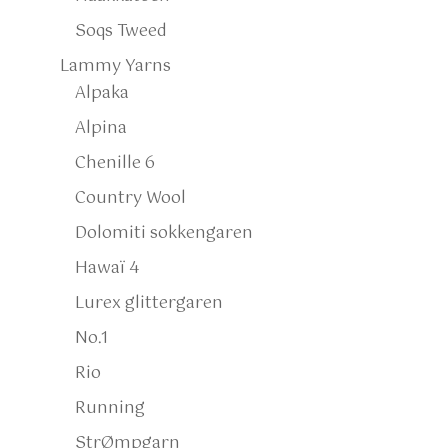
Soqs Tweed
Lammy Yarns
Alpaka
Alpina
Chenille 6
Country Wool
Dolomiti sokkengaren
Hawaï 4
Lurex glittergaren
No.1
Rio
Running
StrØmpgarn