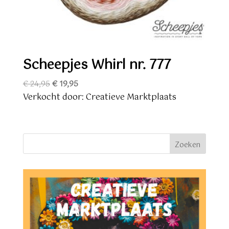
Scheepjes Whirl nr. 777
Oorspronkelijke
Huidige
€
24,95
€
19,95
prijs
prijs
Verkocht door: Creatieve Marktplaats
was:
is:
€ 24,95.
€ 19,95.
Zoeken