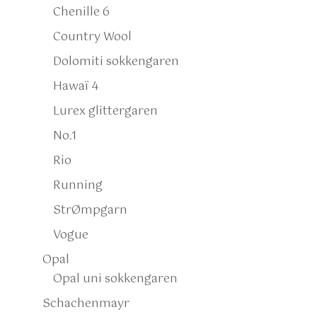
Chenille 6
Country Wool
Dolomiti sokkengaren
Hawaï 4
Lurex glittergaren
No.1
Rio
Running
StrØmpgarn
Vogue
Opal
Opal uni sokkengaren
Schachenmayr