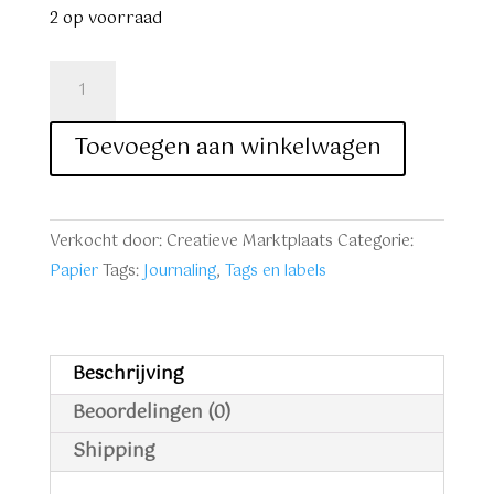
2 op voorraad
Tickets
boekje
papier
Toevoegen aan winkelwagen
set
E
aantal
Verkocht door: Creatieve Marktplaats
Categorie:
Papier
Tags:
Journaling
,
Tags en labels
Beschrijving
Beoordelingen (0)
Shipping