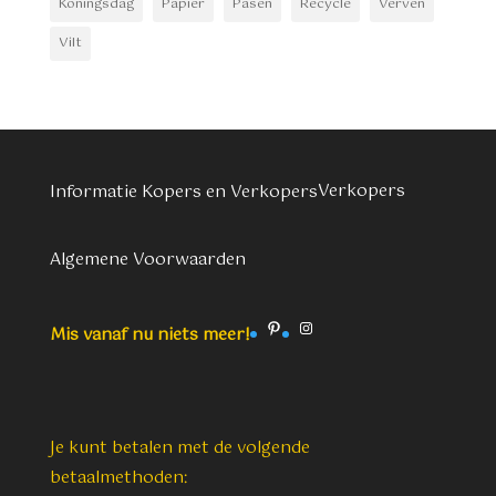
Koningsdag
Papier
Pasen
Recycle
Verven
Vilt
Verkopers
Informatie Kopers en Verkopers
Algemene Voorwaarden
Pinterest
Instagram
Mis vanaf nu niets meer!
Je kunt betalen met de volgende
betaalmethoden: