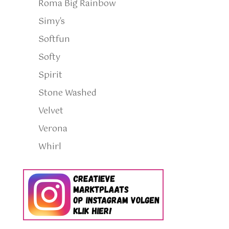
Roma Big Rainbow
Simy's
Softfun
Softy
Spirit
Stone Washed
Velvet
Verona
Whirl