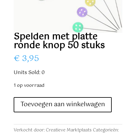
Spelden met platte
ronde knop 50 stuks
€
3,95
Units Sold: 0
1 op voorraad
Spelden
Toevoegen aan winkelwagen
met
platte
ronde
Verkocht door: Creatieve Marktplaats
Categorieën:
knop