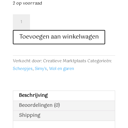
€ 22,50.
€ 19,50.
2 op voorraad
Simy's
Hope
DK
Toevoegen aan winkelwagen
nr.
8
paars
Verkocht door: Creatieve Marktplaats
Categorieën:
aantal
Scheepjes
,
Simy's
,
Wol en garen
Beschrijving
Beoordelingen (0)
Shipping