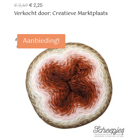
Oorspronkelijke
Huidige
€
2,49
€
2,25
prijs
prijs
Verkocht door: Creatieve Marktplaats
was:
is:
€ 2,49.
€ 2,25.
Aanbieding!