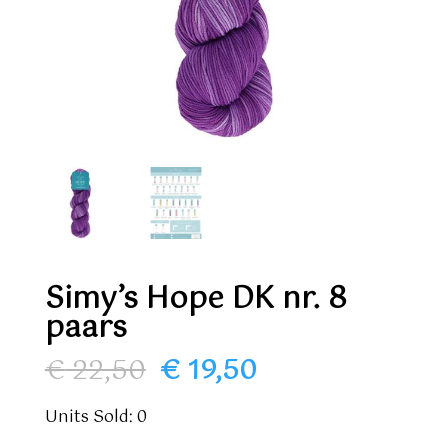
Simy’s Hope DK nr. 8
paars
Oorspronkelijke
Huidige
€
22,50
€
19,50
prijs
prijs
was:
is:
Units Sold: 0