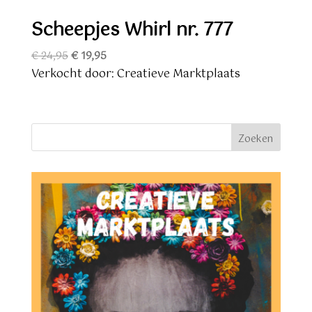
Scheepjes Whirl nr. 777
Oorspronkelijke
Huidige
€
24,95
€
19,95
prijs
prijs
Verkocht door: Creatieve Marktplaats
was:
is:
€ 24,95.
€ 19,95.
Zoeken