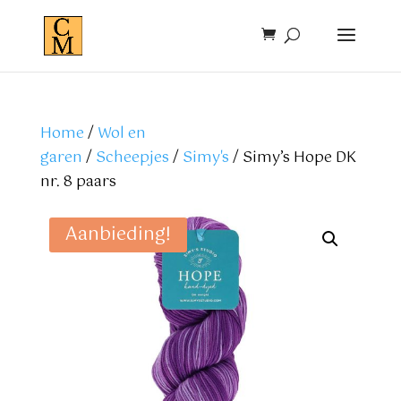
Home
/
Wol en
garen
/
Scheepjes
/
Simy's
/ Simy’s Hope DK
nr. 8 paars
Aanbieding!