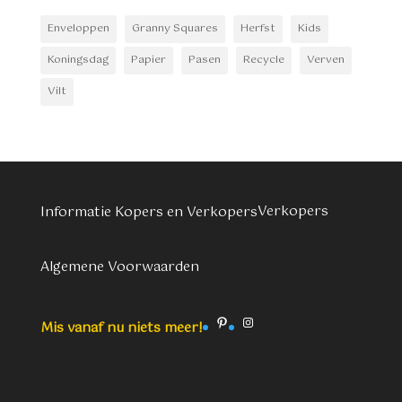
Enveloppen
Granny Squares
Herfst
Kids
Koningsdag
Papier
Pasen
Recycle
Verven
Vilt
Verkopers
Informatie Kopers en Verkopers
Algemene Voorwaarden
Pinterest
Instagram
Mis vanaf nu niets meer!