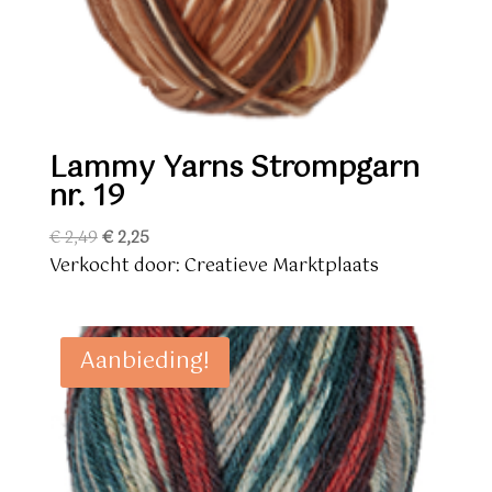
Lammy Yarns Strompgarn
nr. 19
Oorspronkelijke
Huidige
€
2,49
€
2,25
prijs
prijs
Verkocht door: Creatieve Marktplaats
was:
is:
€ 2,49.
€ 2,25.
Aanbieding!