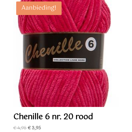
Aanbieding!
Chenille 6 nr. 20 rood
Oorspronkelijke
Huidige
€
4,95
€
3,95