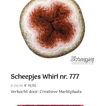
Scheepjes Whirl nr. 777
Oorspronkelijke
Huidige
€
24,95
€
19,95
prijs
prijs
Verkocht door: Creatieve Marktplaats
was:
is:
€ 24,95.
€ 19,95.