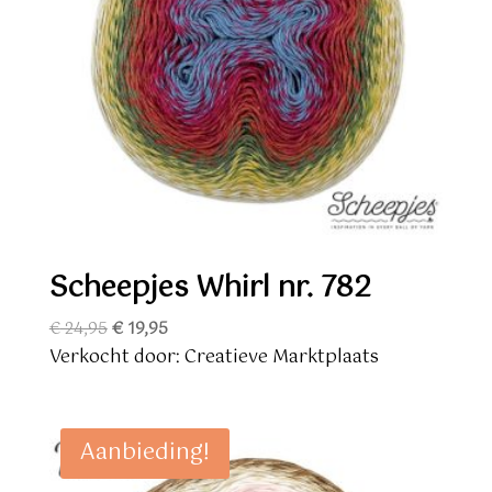
Scheepjes Whirl nr. 782
Oorspronkelijke
Huidige
€
24,95
€
19,95
prijs
prijs
Verkocht door: Creatieve Marktplaats
was:
is:
€ 24,95.
€ 19,95.
Aanbieding!