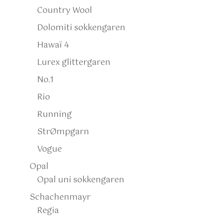
Country Wool
Dolomiti sokkengaren
Hawaï 4
Lurex glittergaren
No.1
Rio
Running
StrØmpgarn
Vogue
Opal
Opal uni sokkengaren
Schachenmayr
Regia