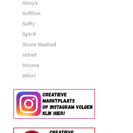
Simy's
Softfun
Softy
Spirit
Stone Washed
Velvet
Verona
Whirl