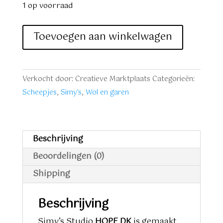
€ 22,50.
€ 19,50.
1 op voorraad
Simy's
Toevoegen aan winkelwagen
Hope
DK
nr.
Verkocht door: Creatieve Marktplaats
Categorieën:
3
Scheepjes
,
Simy's
,
Wol en garen
lichtgroen
aantal
Beschrijving
Beoordelingen (0)
Shipping
Beschrijving
Simy’s Studio
HOPE DK
is gemaakt