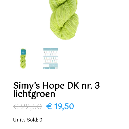
Simy’s Hope DK nr. 3
lichtgroen
Oorspronkelijke
Huidige
€
22,50
€
19,50
prijs
prijs
was:
is:
Units Sold: 0