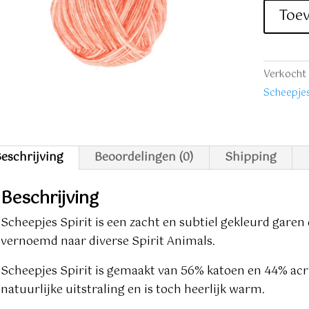
nr.
Toe
313
oranje
aantal
Verkocht 
Scheepje
eschrijving
Beoordelingen (0)
Shipping
Beschrijving
Scheepjes Spirit is een zacht en subtiel gekleurd garen 
vernoemd naar diverse Spirit Animals.
Scheepjes Spirit is gemaakt van 56% katoen en 44% acryl
natuurlijke uitstraling en is toch heerlijk warm.