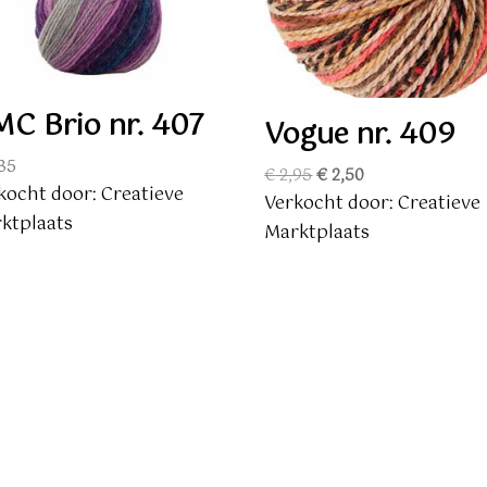
C Brio nr. 407
Vogue nr. 409
35
Oorspronkelijke
Huidige
€
2,95
€
2,50
kocht door: Creatieve
prijs
prijs
Verkocht door: Creatieve
ktplaats
was:
is:
Marktplaats
€ 2,95.
€ 2,50.