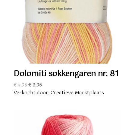
Dolomiti sokkengaren nr. 81
Oorspronkelijke
Huidige
€
4,95
€
3,95
prijs
prijs
Verkocht door: Creatieve Marktplaats
was:
is:
€ 4,95.
€ 3,95.