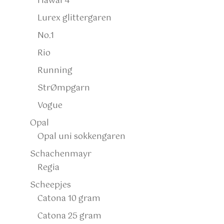
Hawaï 4
Lurex glittergaren
No.1
Rio
Running
StrØmpgarn
Vogue
Opal
Opal uni sokkengaren
Schachenmayr
Regia
Scheepjes
Catona 10 gram
Catona 25 gram