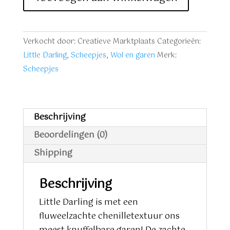
donkerblauw
nr.
426
Verkocht door: Creatieve Marktplaats
Categorieën:
aantal
Little Darling
,
Scheepjes
,
Wol en garen
Merk:
Scheepjes
Beschrijving
Beoordelingen (0)
Shipping
Beschrijving
Little Darling is met een
fluweelzachte chenilletextuur ons