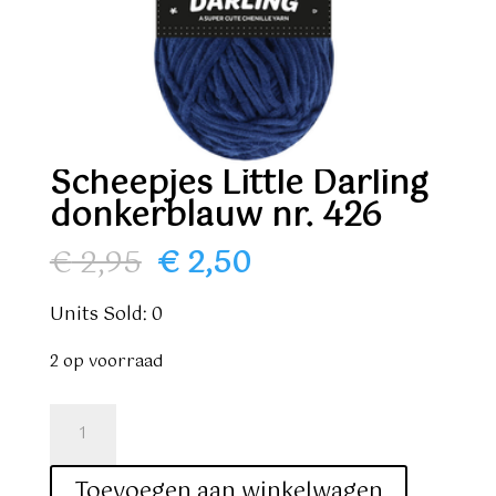
Scheepjes Little Darling
donkerblauw nr. 426
Oorspronkelijke
Huidige
€
2,95
€
2,50
prijs
prijs
was:
is:
Units Sold: 0
€ 2,95.
€ 2,50.
2 op voorraad
Scheepjes
Little
Darling
Toevoegen aan winkelwagen