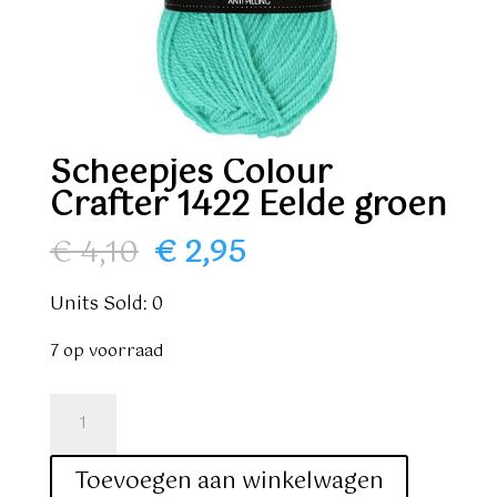
Scheepjes Colour
Crafter 1422 Eelde groen
Oorspronkelijke
Huidige
€
4,10
€
2,95
prijs
prijs
was:
is:
Units Sold: 0
€ 4,10.
€ 2,95.
7 op voorraad
Scheepjes
Colour
Crafter
Toevoegen aan winkelwagen