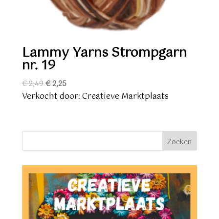
Lammy Yarns Strompgarn
nr. 19
Oorspronkelijke
Huidige
€
2,49
€
2,25
prijs
prijs
Verkocht door: Creatieve Marktplaats
was:
is:
€ 2,49.
€ 2,25.
Zoeken