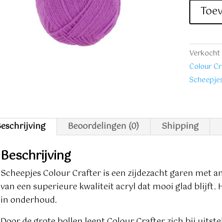
Crafter
Toe
1064
Hengelo
lila
Verkocht 
aantal
Colour Cr
Scheepje
eschrijving
Beoordelingen (0)
Shipping
Beschrijving
Scheepjes Colour Crafter is een zijdezacht garen met a
van een superieure kwaliteit acryl dat mooi glad blijft.
in onderhoud.
Door de grote bollen leent Colour Crafter zich bij uitst