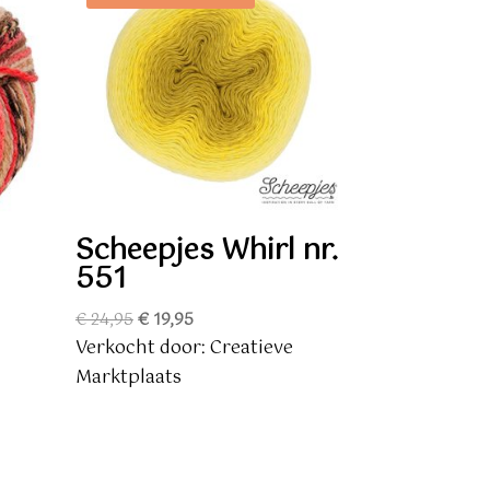
Scheepjes Whirl nr.
551
Oorspronkelijke
Huidige
€
24,95
€
19,95
prijs
prijs
Verkocht door: Creatieve
was:
is:
Marktplaats
€ 24,95.
€ 19,95.