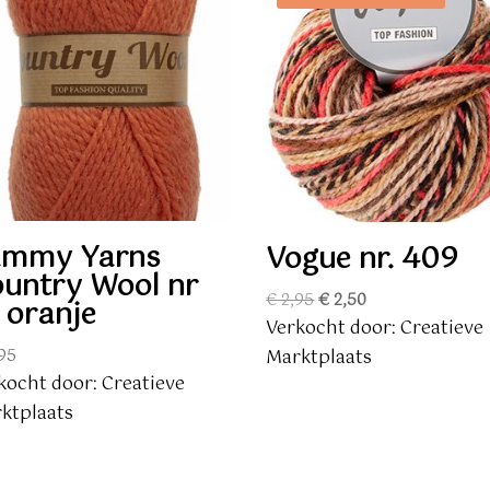
ammy Yarns
Vogue nr. 409
untry Wool nr
Oorspronkelijke
Huidige
€
2,95
€
2,50
 oranje
prijs
prijs
Verkocht door: Creatieve
was:
is:
Marktplaats
95
€ 2,95.
€ 2,50.
kocht door: Creatieve
ktplaats