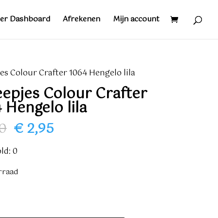
er Dashboard
Afrekenen
Mijn account
es Colour Crafter 1064 Hengelo lila
epjes Colour Crafter
 Hengelo lila
Oorspronkelijke
Huidige
0
€
2,95
prijs
prijs
was:
is:
ld: 0
€ 4,10.
€ 2,95.
rraad
es