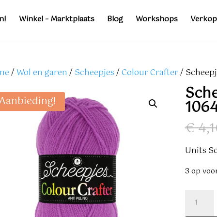
n!
Winkel – Marktplaats
Blog
Workshops
Verkop
me
/
Wol en garen
/
Scheepjes
/
Colour Crafter
/ Scheepj
Sche
Aanbieding!
1064
€
4,1
Units So
3 op voo
Scheepj
Colour