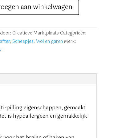
voegen aan winkelwagen
door: Creatieve Marktplaats
Categorieën:
after
,
Scheepjes
,
Wol en garen
Merk:
s
nti-pilling eigenschappen, gemaakt
 Het is hypoallergeen en gemakkelijk
ek voor het breien of haken van