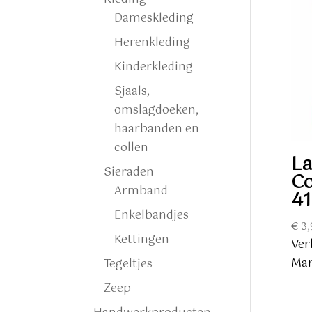
Dameskleding
Herenkleding
Kinderkleding
Sjaals,
omslagdoeken,
haarbanden en
collen
L
Sieraden
Co
Armband
41
Enkelbandjes
€
3,
Kettingen
Ver
Mar
Tegeltjes
Zeep