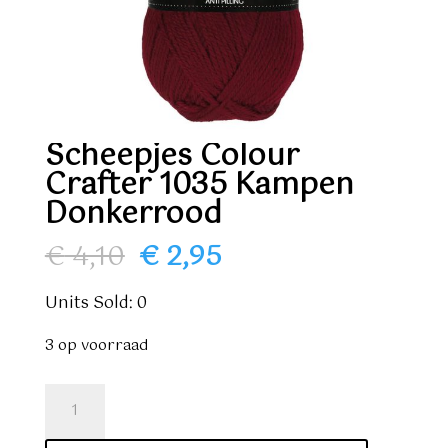
Scheepjes Colour
Crafter 1035 Kampen
Donkerrood
Oorspronkelijke
Huidige
€
4,10
€
2,95
prijs
prijs
was:
is:
Units Sold: 0
€ 4,10.
€ 2,95.
3 op voorraad
Scheepjes
Colour