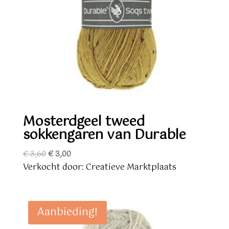
Mosterdgeel tweed
sokkengaren van Durable
Oorspronkelijke
Huidige
€
3,60
€
3,00
prijs
prijs
Verkocht door: Creatieve Marktplaats
was:
is:
€ 3,60.
€ 3,00.
Aanbieding!