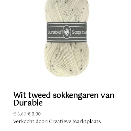
Wit tweed sokkengaren van
Durable
Oorspronkelijke
Huidige
€
3,60
€
3,00
prijs
prijs
Verkocht door: Creatieve Marktplaats
was:
is: