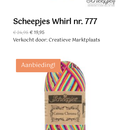
Scheepjes Whirl nr. 777
Oorspronkelijke
Huidige
€
24,95
€
19,95
prijs
prijs
Verkocht door: Creatieve Marktplaats
was:
is:
€ 24,95.
€ 19,95.
Aanbieding!