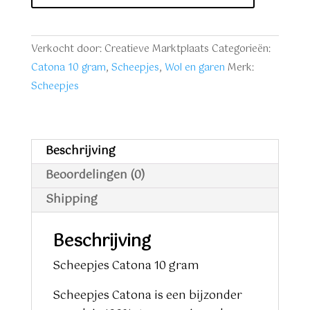
-
10
gram
Verkocht door: Creatieve Marktplaats
Categorieën:
nr.
Catona 10 gram
,
Scheepjes
,
Wol en garen
Merk:
505
Scheepjes
aantal
Beschrijving
Beoordelingen (0)
Shipping
Beschrijving
Scheepjes Catona 10 gram
Scheepjes Catona is een bijzonder