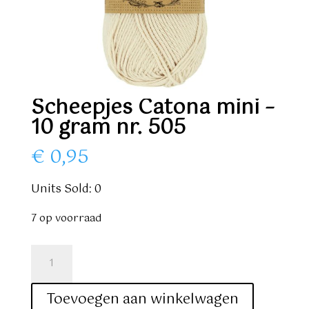
Scheepjes Catona mini –
10 gram nr. 505
€
0,95
Units Sold: 0
7 op voorraad
Scheepjes
Catona
mini
Toevoegen aan winkelwagen