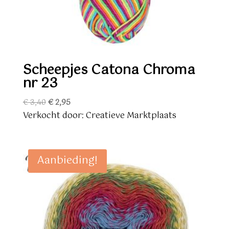
Scheepjes Catona Chroma
nr 23
Oorspronkelijke
Huidige
€
3,40
€
2,95
prijs
prijs
Verkocht door: Creatieve Marktplaats
was:
is:
€ 3,40.
€ 2,95.
Aanbieding!