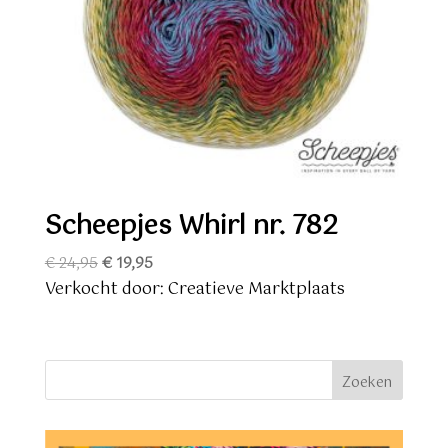
Scheepjes Whirl nr. 782
Oorspronkelijke
Huidige
€
24,95
€
19,95
prijs
prijs
Verkocht door: Creatieve Marktplaats
was:
is:
€ 24,95.
€ 19,95.
Zoeken