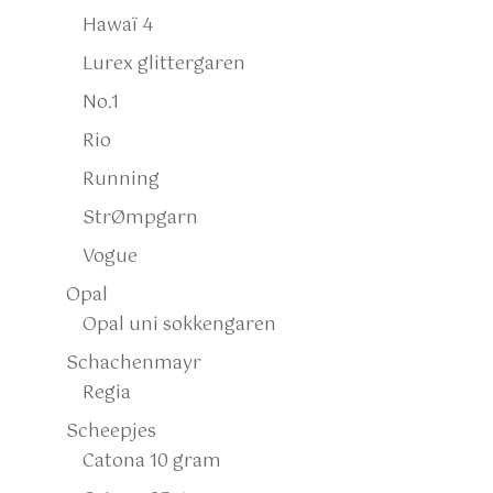
Hawaï 4
Lurex glittergaren
No.1
Rio
Running
StrØmpgarn
Vogue
Opal
Opal uni sokkengaren
Schachenmayr
Regia
Scheepjes
Catona 10 gram