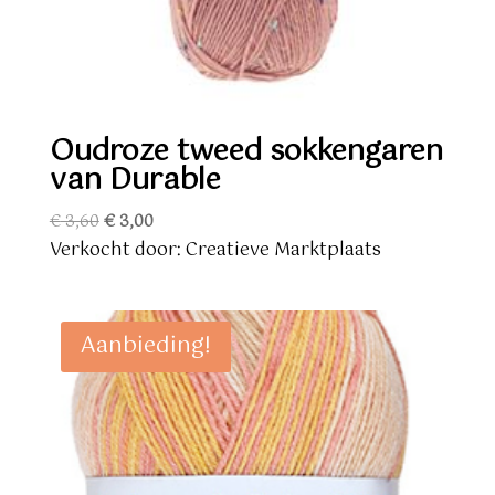
Oudroze tweed sokkengaren
van Durable
Oorspronkelijke
Huidige
€
3,60
€
3,00
prijs
prijs
Verkocht door: Creatieve Marktplaats
was:
is:
€ 3,60.
€ 3,00.
Aanbieding!