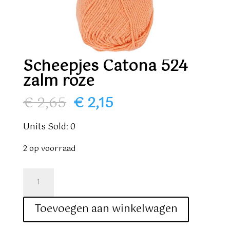
Scheepjes Catona 524
zalm roze
Oorspronkelijke
Huidige
€
2,65
€
2,15
prijs
prijs
was:
is:
Units Sold: 0
€ 2,65.
€ 2,15.
2 op voorraad
Scheepjes
Catona
524
Toevoegen aan winkelwagen
zalm