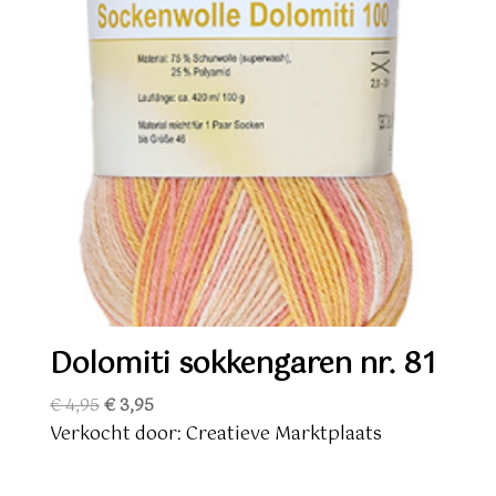
Dolomiti sokkengaren nr. 81
Oorspronkelijke
Huidige
€
4,95
€
3,95
prijs
prijs
Verkocht door: Creatieve Marktplaats
was:
is:
€ 4,95.
€ 3,95.