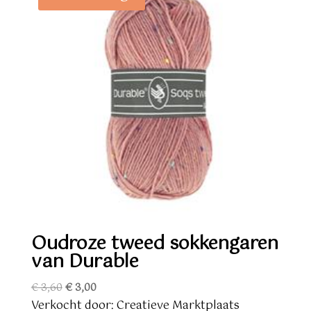
Oudroze tweed sokkengaren
van Durable
Oorspronkelijke
Huidige
€
3,60
€
3,00
prijs
prijs
Verkocht door: Creatieve Marktplaats