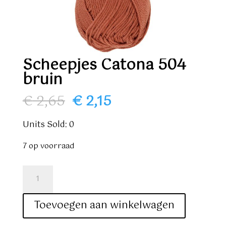
Scheepjes Catona 504
bruin
Oorspronkelijke
Huidige
€
2,65
€
2,15
prijs
prijs
was:
is:
Units Sold: 0
€ 2,65.
€ 2,15.
7 op voorraad
Scheepjes
Catona
504
Toevoegen aan winkelwagen
bruin