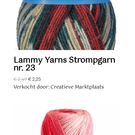
Lammy Yarns Strompgarn
nr. 23
Oorspronkelijke
Huidige
€
2,49
€
2,25
prijs
prijs
Verkocht door: Creatieve Marktplaats
was:
is:
€ 2,49.
€ 2,25.