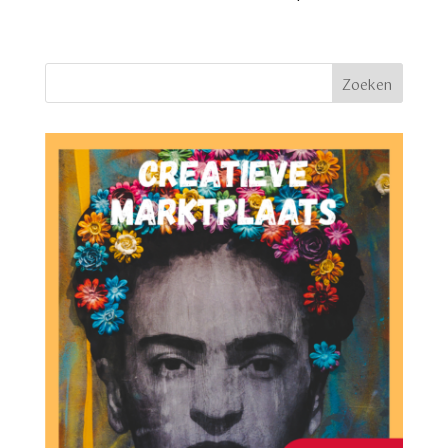
was:
is:
€ 3,60.
€ 3,00.
Zoeken