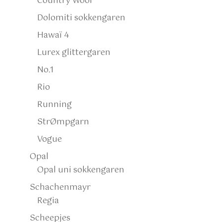
Country Wool
Dolomiti sokkengaren
Hawaï 4
Lurex glittergaren
No.1
Rio
Running
StrØmpgarn
Vogue
Opal
Opal uni sokkengaren
Schachenmayr
Regia
Scheepjes