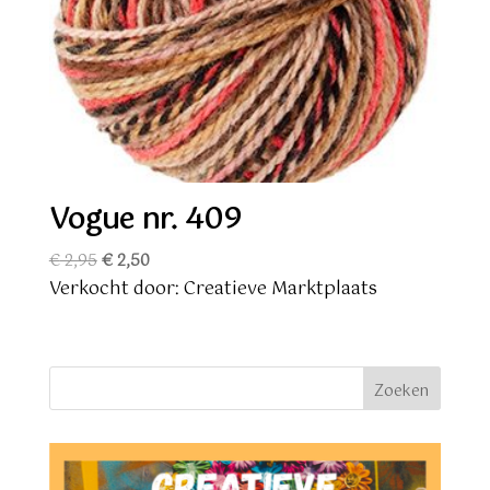
Vogue nr. 409
Oorspronkelijke
Huidige
€
2,95
€
2,50
prijs
prijs
Verkocht door: Creatieve Marktplaats
was:
is:
€ 2,95.
€ 2,50.
Zoeken