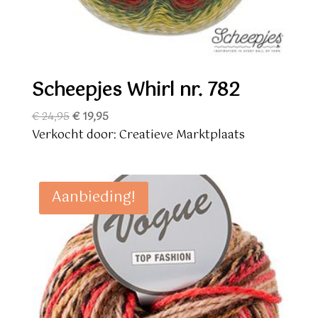
Scheepjes Whirl nr. 782
Oorspronkelijke
Huidige
€
24,95
€
19,95
prijs
prijs
Verkocht door: Creatieve Marktplaats
was:
is:
€ 24,95.
€ 19,95.
Aanbieding!