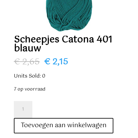
Scheepjes Catona 401
blauw
Oorspronkelijke
Huidige
€
2,65
€
2,15
prijs
prijs
was:
is:
Units Sold: 0
€ 2,65.
€ 2,15.
7 op voorraad
Scheepjes
Catona
401
Toevoegen aan winkelwagen
blauw