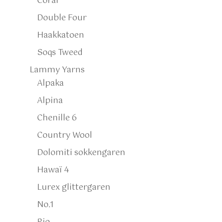
Coral
Double Four
Haakkatoen
Soqs Tweed
Lammy Yarns
Alpaka
Alpina
Chenille 6
Country Wool
Dolomiti sokkengaren
Hawaï 4
Lurex glittergaren
No.1