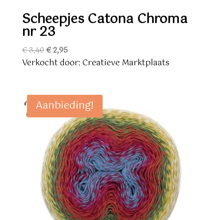
Scheepjes Catona Chroma
nr 23
Oorspronkelijke
Huidige
€
3,40
€
2,95
prijs
prijs
Verkocht door: Creatieve Marktplaats
was:
is:
€ 3,40.
€ 2,95.
Aanbieding!