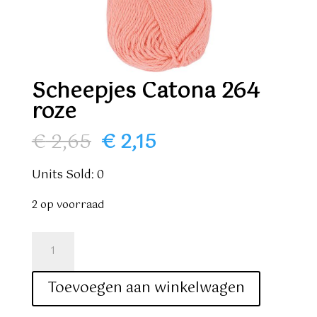
Scheepjes Catona 264
roze
Oorspronkelijke
Huidige
€
2,65
€
2,15
prijs
prijs
was:
is:
Units Sold: 0
€ 2,65.
€ 2,15.
2 op voorraad
Scheepjes
Catona
264
Toevoegen aan winkelwagen
roze