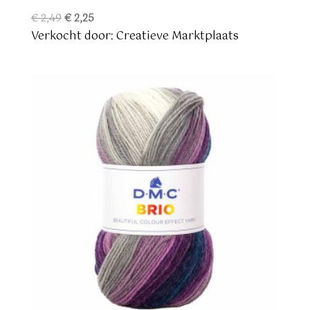
Oorspronkelijke
Huidige
€
2,49
€
2,25
prijs
prijs
Verkocht door: Creatieve Marktplaats
was:
is:
€ 2,49.
€ 2,25.