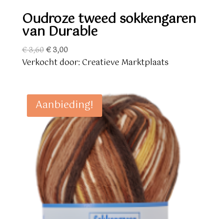
Oudroze tweed sokkengaren
van Durable
Oorspronkelijke
Huidige
€
3,60
€
3,00
prijs
prijs
Verkocht door: Creatieve Marktplaats
was:
is:
€ 3,60.
€ 3,00.
Aanbieding!