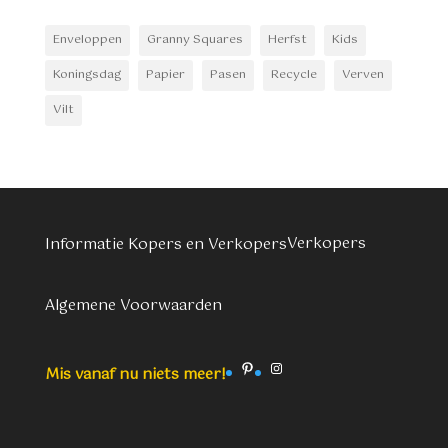
Enveloppen
Granny Squares
Herfst
Kids
Koningsdag
Papier
Pasen
Recycle
Verven
Vilt
Verkopers
Informatie Kopers en Verkopers
Algemene Voorwaarden
Pinterest
Instagram
Mis vanaf nu niets meer!