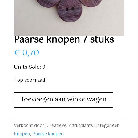
Paarse knopen 7 stuks
€
0,70
Units Sold: 0
1 op voorraad
Paarse
Toevoegen aan winkelwagen
knopen
7
stuks
Verkocht door: Creatieve Marktplaats
Categorieën:
aantal
Knopen
,
Paarse knopen