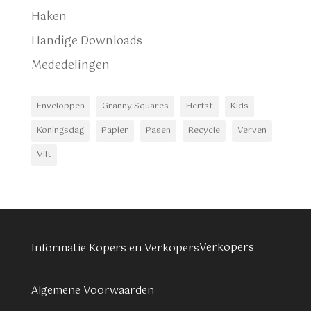
Haken
Handige Downloads
Mededelingen
Enveloppen
Granny Squares
Herfst
Kids
Koningsdag
Papier
Pasen
Recycle
Verven
Vilt
Verkopers
Informatie Kopers en Verkopers
Algemene Voorwaarden