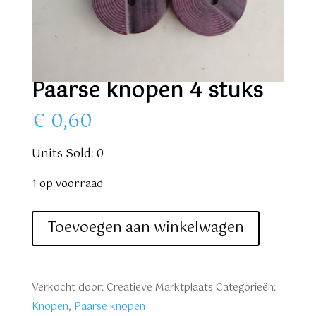
Paarse knopen 4 stuks
€
0,60
Units Sold: 0
1 op voorraad
Paarse
Toevoegen aan winkelwagen
knopen
4
stuks
Verkocht door: Creatieve Marktplaats
Categorieën:
aantal
Knopen
,
Paarse knopen