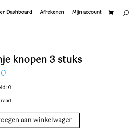
er Dashboard
Afrekenen
Mijn account
je knopen 3 stuks
30
ld: 0
rraad
voegen aan winkelwagen