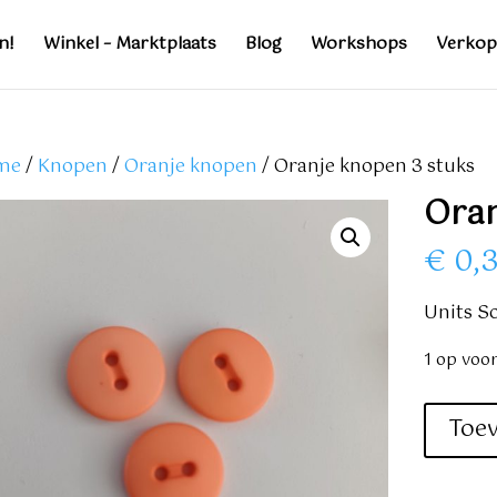
n!
Winkel – Marktplaats
Blog
Workshops
Verkop
me
/
Knopen
/
Oranje knopen
/ Oranje knopen 3 stuks
Oran
€
0,
Units So
1 op voo
Oranje
Toe
knopen
3