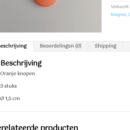
stuks
Verkocht 
aantal
Knopen
,
eschrijving
Beoordelingen (0)
Shipping
Beschrijving
Oranje knopen
3 stuks
Ø 1,5 cm
relateerde producten