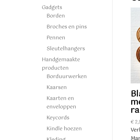
Gadgets
Borden
Broches en pins
Pennen
Sleutelhangers
Handgemaakte
producten
Borduurwerken
Kaarsen
Bl
Kaarten en
me
enveloppen
ra
Keycords
€
2,
Kindle hoezen
Ver
Mar
Kleding