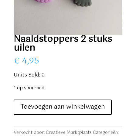
Naaldstoppers 2 stuks
uilen
€
4,95
Units Sold: 0
1 op voorraad
Naaldstoppers
Toevoegen aan winkelwagen
2
stuks
uilen
Verkocht door: Creatieve Marktplaats
Categorieën: