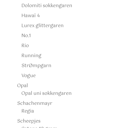
Dolomiti sokkengaren
Hawaï 4
Lurex glittergaren
No.1
Rio
Running
StrØmpgarn
Vogue
Opal
Opal uni sokkengaren
Schachenmayr
Regia
Scheepjes