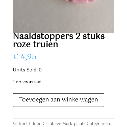
Naaldstoppers 2 stuks
roze truien
€
4,95
Units Sold: 0
1 op voorraad
Naaldstoppers
Toevoegen aan winkelwagen
2
stuks
roze
Verkocht door: Creatieve Marktplaats
Categorieën: