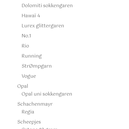
Dolomiti sokkengaren
Hawaï 4
Lurex glittergaren
No.1
Rio
Running
StrØmpgarn
Vogue
Opal
Opal uni sokkengaren
Schachenmayr
Regia
Scheepjes