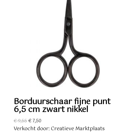
Borduurschaar fijne punt
6,5 cm zwart nikkel
Oorspronkelijke
Huidige
€
9,55
€
7,50
prijs
prijs
Verkocht door: Creatieve Marktplaats
was:
is: