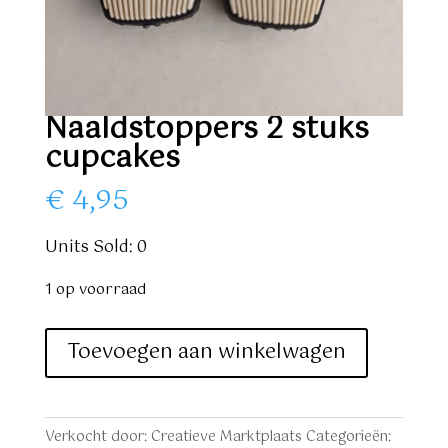
Naaldstoppers 2 stuks
cupcakes
€
4,95
Units Sold: 0
1 op voorraad
Naaldstoppers
Toevoegen aan winkelwagen
2
stuks
cupcakes
Verkocht door: Creatieve Marktplaats
Categorieën: