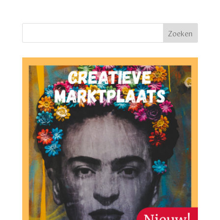
€ 9,55.
€ 7,50.
Zoeken