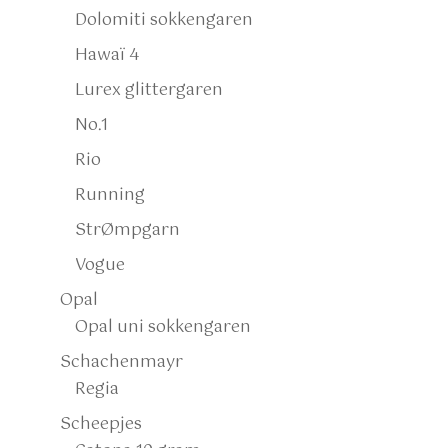
Dolomiti sokkengaren
Hawaï 4
Lurex glittergaren
No.1
Rio
Running
StrØmpgarn
Vogue
Opal
Opal uni sokkengaren
Schachenmayr
Regia
Scheepjes