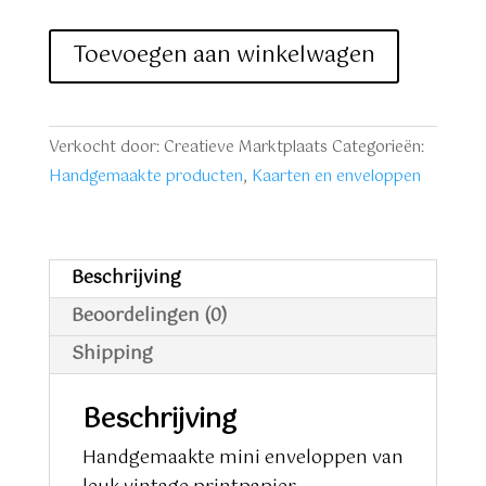
Mini
Toevoegen aan winkelwagen
enveloppen
vintage
9
Verkocht door: Creatieve Marktplaats
Categorieën:
stuks
Handgemaakte producten
,
Kaarten en enveloppen
aantal
Beschrijving
Beoordelingen (0)
Shipping
Beschrijving
Handgemaakte mini enveloppen van