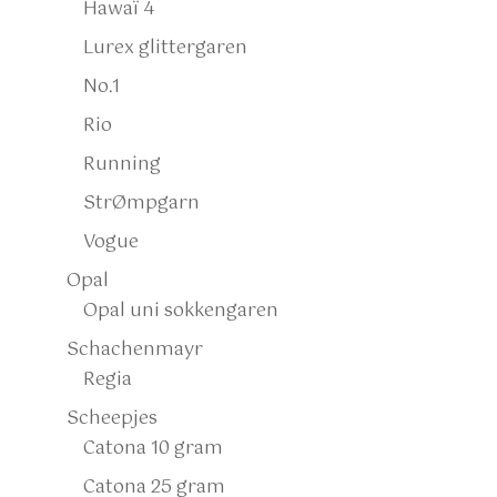
Hawaï 4
Lurex glittergaren
No.1
Rio
Running
StrØmpgarn
Vogue
Opal
Opal uni sokkengaren
Schachenmayr
Regia
Scheepjes
Catona 10 gram
Catona 25 gram