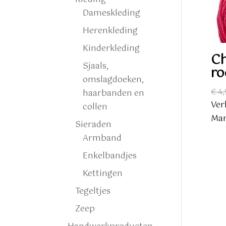
Dameskleding
Herenkleding
Kinderkleding
Ch
Sjaals,
ro
omslagdoeken,
€
4,
haarbanden en
Ver
collen
Mar
Sieraden
Armband
Enkelbandjes
Kettingen
Tegeltjes
Zeep