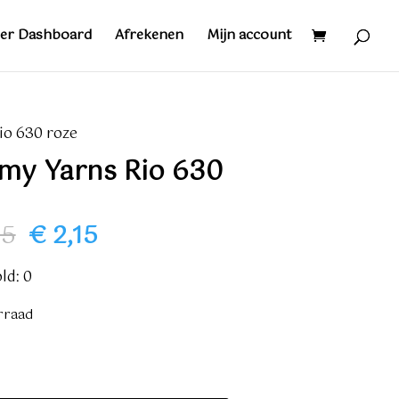
er Dashboard
Afrekenen
Mijn account
o 630 roze
my Yarns Rio 630
Oorspronkelijke
Huidige
65
€
2,15
prijs
prijs
was:
is:
ld: 0
€ 2,65.
€ 2,15.
rraad