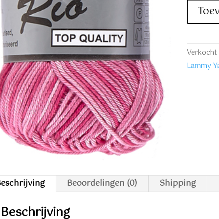
Rio
Toe
630
roze
aantal
Verkocht 
Lammy Ya
eschrijving
Beoordelingen (0)
Shipping
Beschrijving