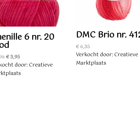
DMC Brio nr. 41
enille 6 nr. 20
od
€
6,35
Verkocht door: Creatieve
Oorspronkelijke
Huidige
95
€
3,95
Marktplaats
prijs
prijs
kocht door: Creatieve
was:
is:
ktplaats
€ 4,95.
€ 3,95.