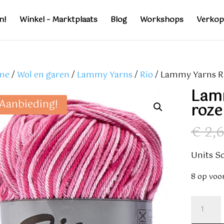
n!
Winkel – Marktplaats
Blog
Workshops
Verkop
me
/
Wol en garen
/
Lammy Yarns
/
Rio
/ Lammy Yarns Ri
Lam
Aanbieding!
roze
€
2,
Units So
8 op voo
Lammy
Yarns