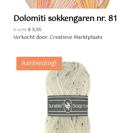
Dolomiti sokkengaren nr. 81
Oorspronkelijke
Huidige
€
4,95
€
3,95
prijs
prijs
Verkocht door: Creatieve Marktplaats
was:
is:
€ 4,95.
€ 3,95.
Aanbieding!