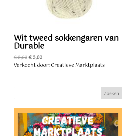
Wit tweed sokkengaren van
Durable
Oorspronkelijke
Huidige
€
3,60
€
3,00
prijs
prijs
Verkocht door: Creatieve Marktplaats
was:
is:
€ 3,60.
€ 3,00.
Zoeken