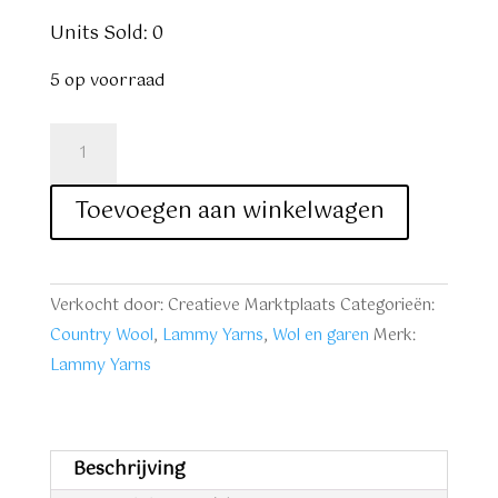
Units Sold: 0
5 op voorraad
Lammy
Yarns
Country
Toevoegen aan winkelwagen
Wool
nr.
22
Verkocht door: Creatieve Marktplaats
Categorieën:
grijs
Country Wool
,
Lammy Yarns
,
Wol en garen
Merk:
aantal
Lammy Yarns
Beschrijving