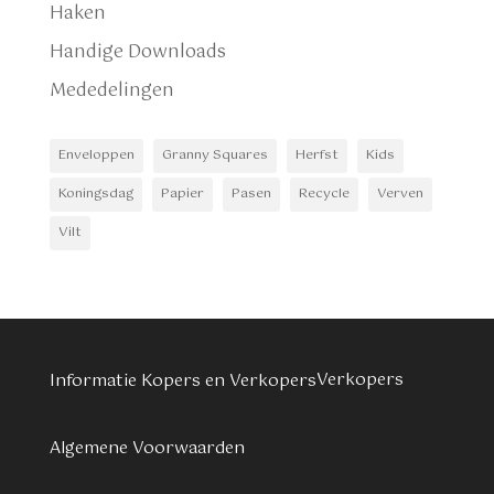
Haken
Handige Downloads
Mededelingen
Enveloppen
Granny Squares
Herfst
Kids
Koningsdag
Papier
Pasen
Recycle
Verven
Vilt
Verkopers
Informatie Kopers en Verkopers
Algemene Voorwaarden