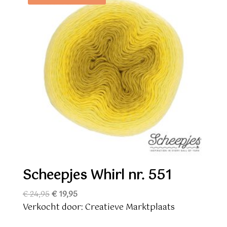
Scheepjes Whirl nr. 551
Oorspronkelijke
Huidige
€
24,95
€
19,95
prijs
prijs
Verkocht door: Creatieve Marktplaats
was:
is: