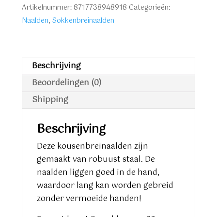
2.50
Artikelnummer:
8717738948918
Categorieën:
mm
Naalden
,
Sokkenbreinaalden
aantal
Beschrijving
Beoordelingen (0)
Shipping
Beschrijving
Deze kousenbreinaalden zijn
gemaakt van robuust staal. De
naalden liggen goed in de hand,
waardoor lang kan worden gebreid
zonder vermoeide handen!