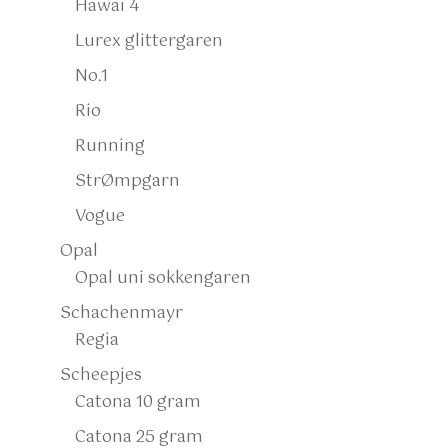
Hawaï 4
Lurex glittergaren
No.1
Rio
Running
StrØmpgarn
Vogue
Opal
Opal uni sokkengaren
Schachenmayr
Regia
Scheepjes
Catona 10 gram
Catona 25 gram