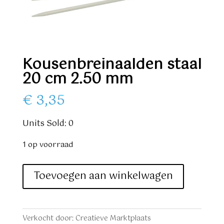
Kousenbreinaalden staal
20 cm 2.50 mm
€
3,35
Units Sold: 0
1 op voorraad
Kousenbreinaalden
Toevoegen aan winkelwagen
staal
20
cm
Verkocht door: Creatieve Marktplaats