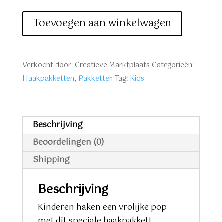
Haakpakket
Toevoegen aan winkelwagen
amigurumi
Pop
aantal
Verkocht door: Creatieve Marktplaats
Categorieën:
Haakpakketten
,
Pakketten
Tag:
Kids
Beschrijving
Beoordelingen (0)
Shipping
Beschrijving
Kinderen haken een vrolijke pop
met dit speciale haakpakket!