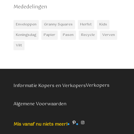
Mededelingen
Enveloppen
Granny Squares
Herfst
Kids
Koningsdag
Papier
Pasen
Recycle
Verven
Vilt
Verkopers
Informatie Kopers en Verkopers
Algemene Voorwaarden
Pinterest
Instagram
Mis vanaf nu niets meer!