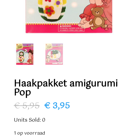
Haakpakket amigurumi
Pop
Oorspronkelijke
Huidige
€
5,95
€
3,95
prijs
prijs
was:
is:
Units Sold: 0
€ 5,95.
€ 3,95.
1 op voorraad