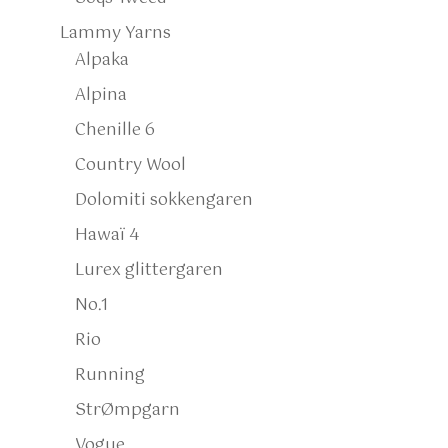
Lammy Yarns
Alpaka
Alpina
Chenille 6
Country Wool
Dolomiti sokkengaren
Hawaï 4
Lurex glittergaren
No.1
Rio
Running
StrØmpgarn
Vogue