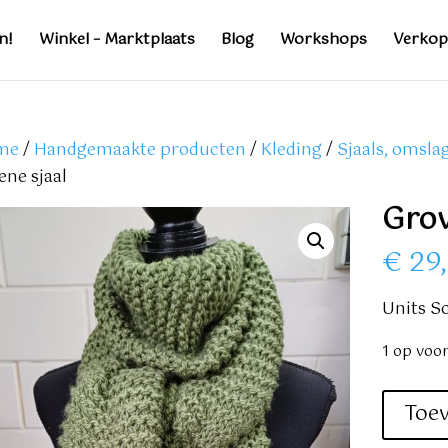
n!
Winkel – Marktplaats
Blog
Workshops
Verkop
me
/
Handgemaakte producten
/
Kleding
/
Sjaals, omsla
ene sjaal
Grov
€
29
Units So
1 op voo
Grove
Toe
groene