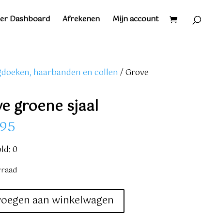
er Dashboard
Afrekenen
Mijn account
gdoeken, haarbanden en collen
/ Grove
e groene sjaal
,95
ld: 0
rraad
voegen aan winkelwagen