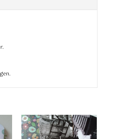
r.
agen.