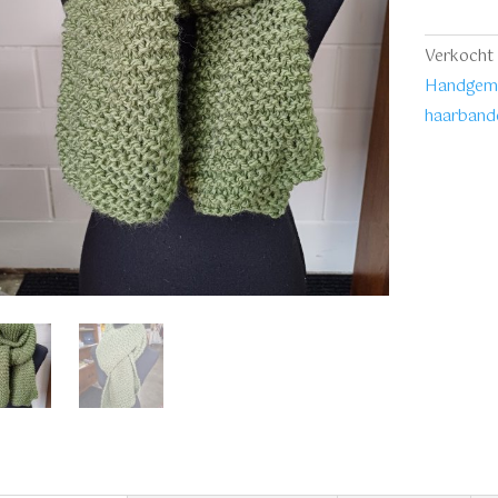
sjaal
aantal
Verkocht 
Handgema
haarbande