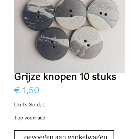
Grijze knopen 10 stuks
€
1,50
Units Sold: 0
1 op voorraad
Grijze
Toevoegen aan winkelwagen