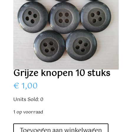
Grijze knopen 10 stuks
€
1,00
Units Sold: 0
1 op voorraad
Grijze
Toevoegen aan winkelwagen