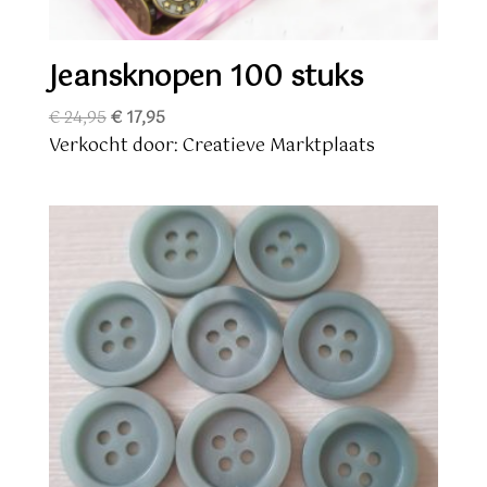
Jeansknopen 100 stuks
Oorspronkelijke
Huidige
€
24,95
€
17,95
prijs
prijs
Verkocht door: Creatieve Marktplaats
was:
is:
€ 24,95.
€ 17,95.