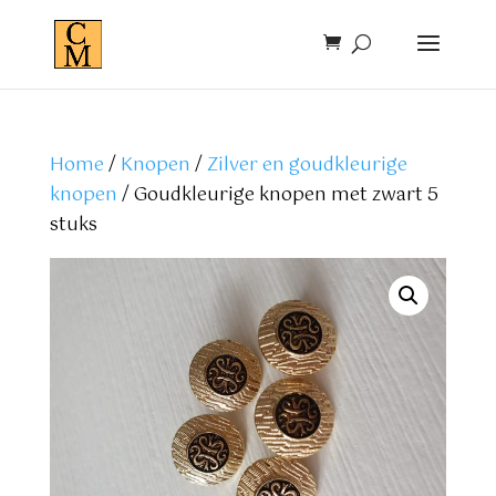
Home
/
Knopen
/
Zilver en goudkleurige
knopen
/ Goudkleurige knopen met zwart 5
stuks