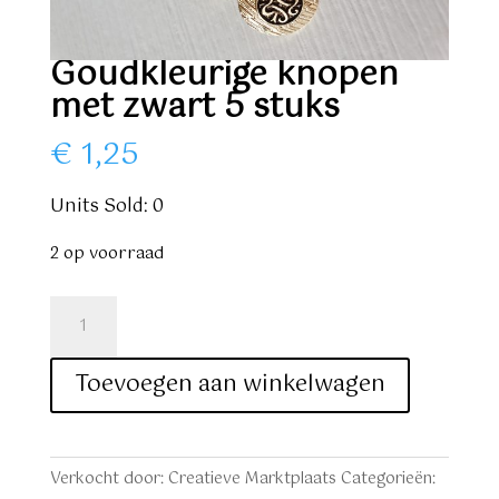
Goudkleurige knopen
met zwart 5 stuks
€
1,25
Units Sold: 0
2 op voorraad
Goudkleurige
knopen
met
Toevoegen aan winkelwagen
zwart
5
stuks
Verkocht door: Creatieve Marktplaats
Categorieën:
aantal