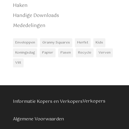
Haken
Handige Downloads
Mededelingen
Enveloppen
Granny Squares
Herfst
Kids
Koningsdag
Papier
Pasen
Recycle
Verven
Vilt
Verkopers
Informatie Kopers en Verkopers
Algemene Voorwaarden