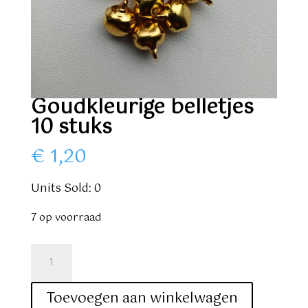
Goudkleurige belletjes
10 stuks
€
1,20
Units Sold: 0
7 op voorraad
Goudkleurige
belletjes
10
Toevoegen aan winkelwagen