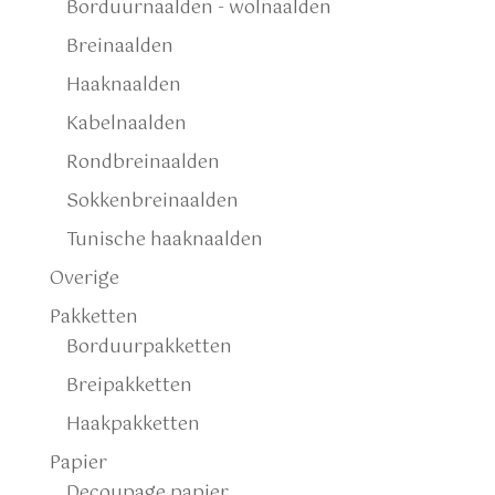
Borduurnaalden - wolnaalden
Breinaalden
Haaknaalden
Kabelnaalden
Rondbreinaalden
Sokkenbreinaalden
Tunische haaknaalden
Overige
Pakketten
Borduurpakketten
Breipakketten
Haakpakketten
Papier
Decoupage papier