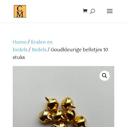
Home
/
Kralen en
bedels
/
Bedels
/ Goudkleurige belletjes 10
stuks