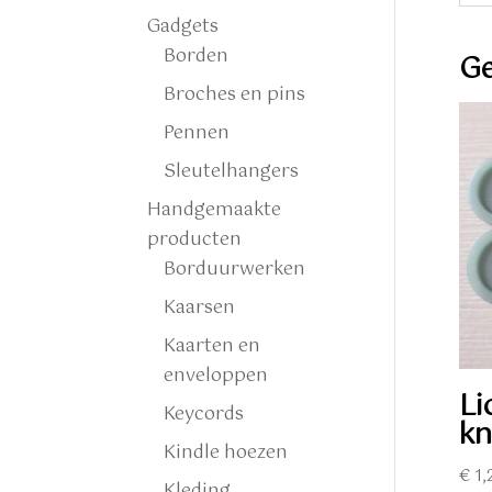
Gadgets
Borden
Ge
Broches en pins
Pennen
Sleutelhangers
Handgemaakte
producten
Borduurwerken
Kaarsen
Kaarten en
enveloppen
Li
Keycords
kn
Kindle hoezen
€
1,
Kleding