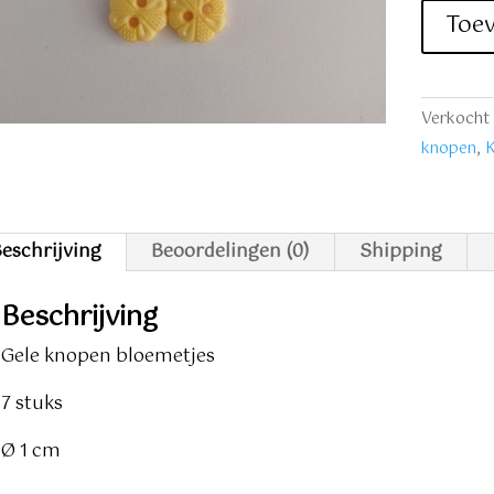
bloemet
Toe
7
stuks
aantal
Verkocht 
knopen
,
eschrijving
Beoordelingen (0)
Shipping
Beschrijving
Gele knopen bloemetjes
7 stuks
Ø 1 cm