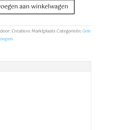
jes
voegen aan winkelwagen
door: Creatieve Marktplaats
Categorieën:
Gele
Knopen