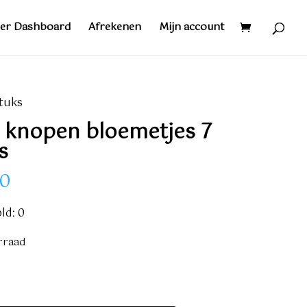
er Dashboard
Afrekenen
Mijn account
tuks
 knopen bloemetjes 7
s
70
ld: 0
rraad