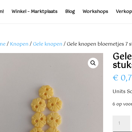
n!
Winkel – Marktplaats
Blog
Workshops
Verkop
me
/
Knopen
/
Gele knopen
/ Gele knopen bloemetjes 7 s
Gele
stuk
€
0,
Units So
6 op voo
Gele
knopen