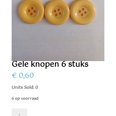
Gele knopen 6 stuks
€
0,60
Units Sold: 0
6 op voorraad
Gele