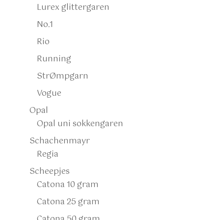
Lurex glittergaren
No.1
Rio
Running
StrØmpgarn
Vogue
Opal
Opal uni sokkengaren
Schachenmayr
Regia
Scheepjes
Catona 10 gram
Catona 25 gram
Catona 50 gram