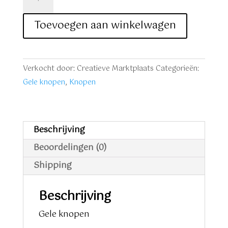
knopen
6
Toevoegen aan winkelwagen
stuks
aantal
Verkocht door: Creatieve Marktplaats
Categorieën:
Gele knopen
,
Knopen
Beschrijving
Beoordelingen (0)
Shipping
Beschrijving
Gele knopen