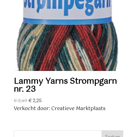
Lammy Yarns Strompgarn
nr. 23
Oorspronkelijke
Huidige
€
2,49
€
2,25
prijs
prijs
Verkocht door: Creatieve Marktplaats
was:
is:
€ 2,49.
€ 2,25.