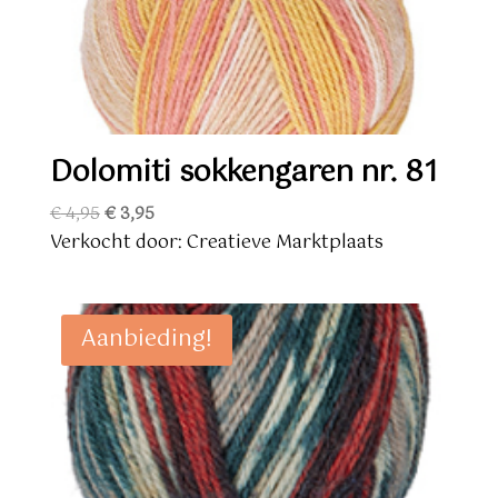
Dolomiti sokkengaren nr. 81
Oorspronkelijke
Huidige
€
4,95
€
3,95
prijs
prijs
Verkocht door: Creatieve Marktplaats
was:
is:
€ 4,95.
€ 3,95.
Aanbieding!