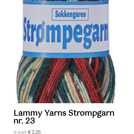
Lammy Yarns Strompgarn
nr. 23
Oorspronkelijke
Huidige
€
2,49
€
2,25