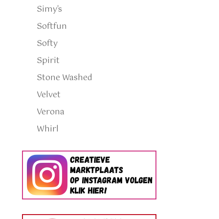
Simy's
Softfun
Softy
Spirit
Stone Washed
Velvet
Verona
Whirl