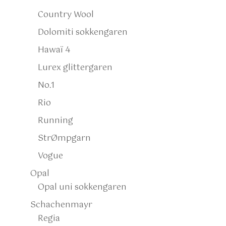
Country Wool
Dolomiti sokkengaren
Hawaï 4
Lurex glittergaren
No.1
Rio
Running
StrØmpgarn
Vogue
Opal
Opal uni sokkengaren
Schachenmayr
Regia