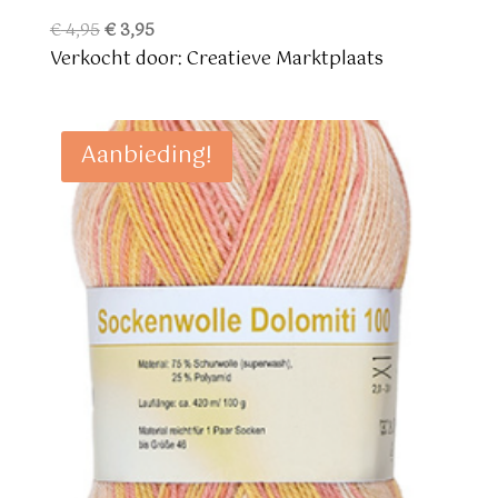
Oorspronkelijke
Huidige
€
4,95
€
3,95
prijs
prijs
Verkocht door: Creatieve Marktplaats
was:
is:
€ 4,95.
€ 3,95.
Aanbieding!