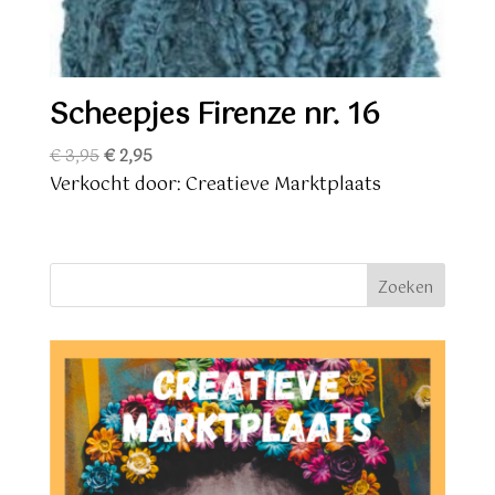
Scheepjes Firenze nr. 16
Oorspronkelijke
Huidige
€
3,95
€
2,95
prijs
prijs
Verkocht door: Creatieve Marktplaats
was:
is:
€ 3,95.
€ 2,95.
Zoeken