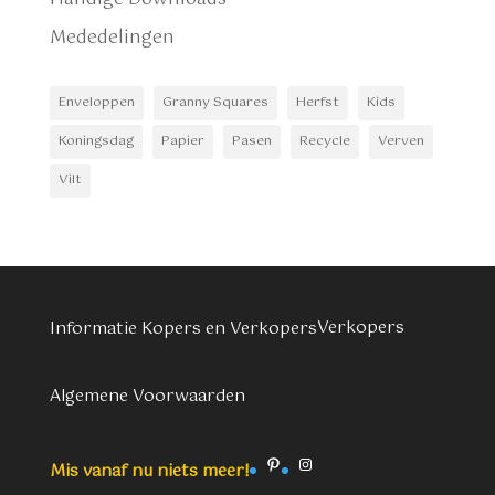
Mededelingen
Enveloppen
Granny Squares
Herfst
Kids
Koningsdag
Papier
Pasen
Recycle
Verven
Vilt
Verkopers
Informatie Kopers en Verkopers
Algemene Voorwaarden
Pinterest
Instagram
Mis vanaf nu niets meer!