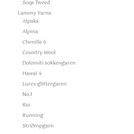
Soqs Tweed
Lammy Yarns
Alpaka
Alpina
Chenille 6
Country Wool
Dolomiti sokkengaren
Hawaï 4
Lurex glittergaren
No.1
Rio
Running
StrØmpgarn