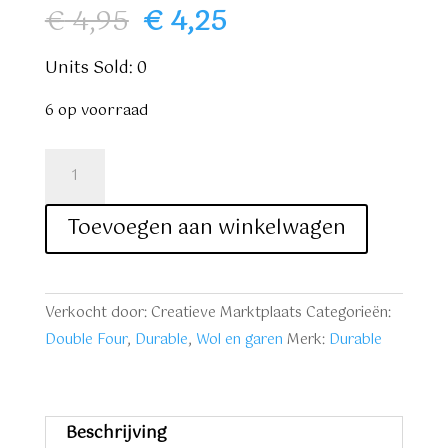
Oorspronkelijke
Huidige
€
4,95
€
4,25
prijs
prijs
was:
is:
Units Sold: 0
€ 4,95.
€ 4,25.
6 op voorraad
Durable
Double
Four
Toevoegen aan winkelwagen
nr.
396
lilapaars
Verkocht door: Creatieve Marktplaats
Categorieën:
aantal
Double Four
,
Durable
,
Wol en garen
Merk:
Durable
Beschrijving