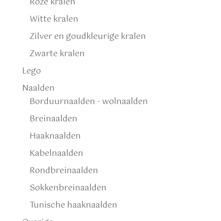
Roze kralen
Witte kralen
Zilver en goudkleurige kralen
Zwarte kralen
Lego
Naalden
Borduurnaalden - wolnaalden
Breinaalden
Haaknaalden
Kabelnaalden
Rondbreinaalden
Sokkenbreinaalden
Tunische haaknaalden