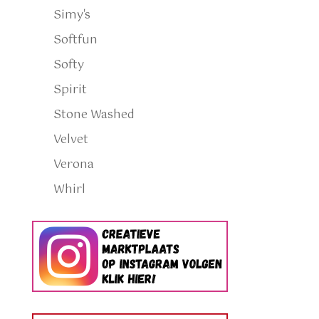
Simy's
Softfun
Softy
Spirit
Stone Washed
Velvet
Verona
Whirl