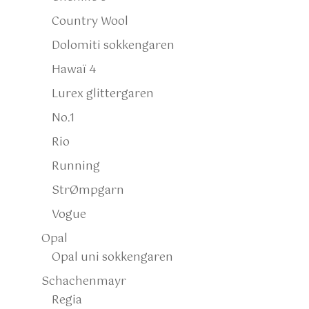
Country Wool
Dolomiti sokkengaren
Hawaï 4
Lurex glittergaren
No.1
Rio
Running
StrØmpgarn
Vogue
Opal
Opal uni sokkengaren
Schachenmayr
Regia