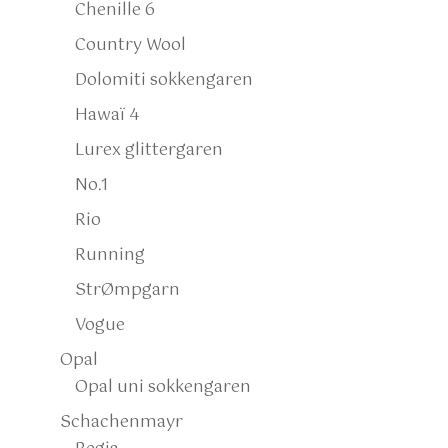
Chenille 6
Country Wool
Dolomiti sokkengaren
Hawaï 4
Lurex glittergaren
No.1
Rio
Running
StrØmpgarn
Vogue
Opal
Opal uni sokkengaren
Schachenmayr