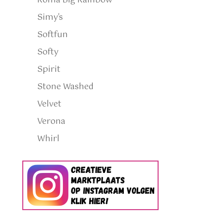
Roma Big Rainbow
Simy's
Softfun
Softy
Spirit
Stone Washed
Velvet
Verona
Whirl