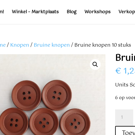
n!
Winkel – Marktplaats
Blog
Workshops
Verkop
me
/
Knopen
/
Bruine knopen
/ Bruine knopen 10 stuks
Brui
€
1,2
Units So
6 op voo
Bruine
knopen
10
Toe