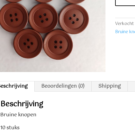
stuks
aantal
Verkocht 
Bruine k
eschrijving
Beoordelingen (0)
Shipping
Beschrijving
Bruine knopen
10 stuks