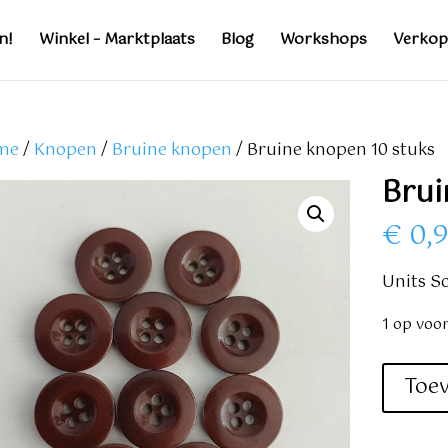
n!
Winkel – Marktplaats
Blog
Workshops
Verkop
me
/
Knopen
/
Bruine knopen
/ Bruine knopen 10 stuks
Brui
€
0,
Units So
1 op voo
Bruine
Toe
knopen
10