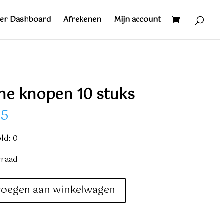
er Dashboard
Afrekenen
Mijn account
ne knopen 10 stuks
95
ld: 0
rraad
voegen aan winkelwagen