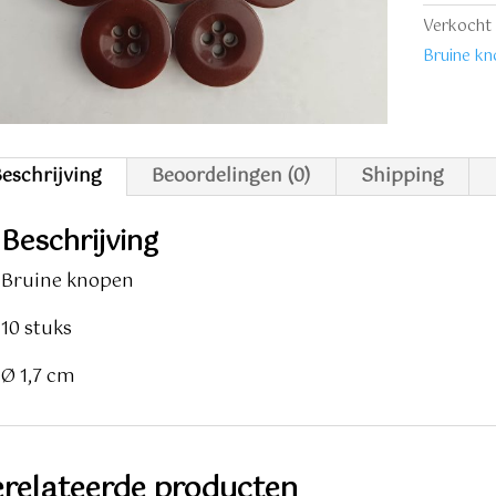
stuks
Verkocht 
aantal
Bruine k
eschrijving
Beoordelingen (0)
Shipping
Beschrijving
Bruine knopen
10 stuks
Ø 1,7 cm
relateerde producten