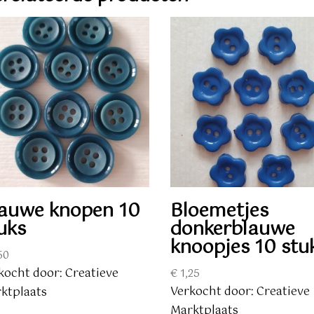
auwe knopen 10
Bloemetjes
uks
donkerblauwe
knoopjes 10 stu
50
kocht door: Creatieve
€
1,25
Verkocht door: Creatieve
ktplaats
Marktplaats