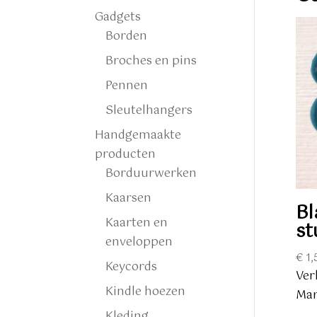
Gadgets
Borden
Broches en pins
Pennen
Sleutelhangers
Handgemaakte
producten
Borduurwerken
Kaarsen
Bl
Kaarten en
st
enveloppen
€
1,
Keycords
Ver
Kindle hoezen
Mar
Kleding