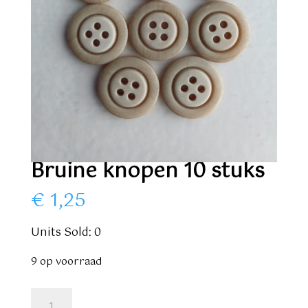
Bruine knopen 10 stuks
€
1,25
Units Sold: 0
9 op voorraad
Bruine