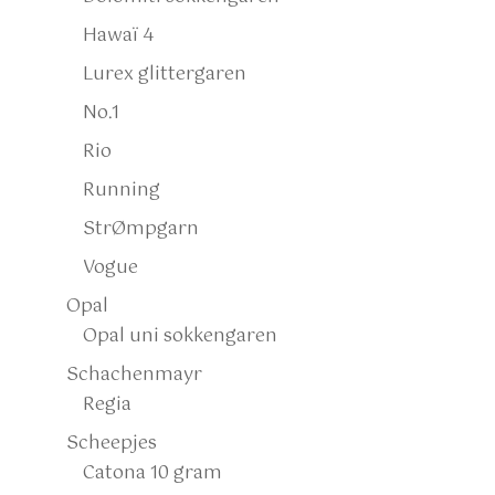
Hawaï 4
Lurex glittergaren
No.1
Rio
Running
StrØmpgarn
Vogue
Opal
Opal uni sokkengaren
Schachenmayr
Regia
Scheepjes
Catona 10 gram