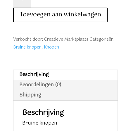
knopen
10
Toevoegen aan winkelwagen
stuks
aantal
Verkocht door: Creatieve Marktplaats
Categorieën:
Bruine knopen
,
Knopen
Beschrijving
Beoordelingen (0)
Shipping
Beschrijving
Bruine knopen